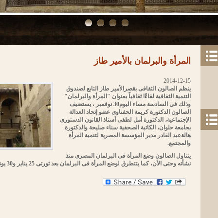
المرأة والبرلمان بالأمير طاز
2014-12-15
ينظم الصالون الثقافى بقصرالأمير طاز التابع لصندوق
التنمية الثقافية لقاءًا ثقافياً بعنوان "المرأة والبرلمان"
وذلك فى السادسة مساء اليوم30 نوفمبر ، يستضيف
الصالون الدكتورة كريمة الحفناوى عضو إتحاد العدالة
الإجتماعية، الدكتورة أمل لطفى أستاذ القانون الدستورى
بجامعة حلوان، الكاتبة الصحفية سناء صليحة والدكتورة
هالةعبد القادر مدير المؤسسة المصرية لتنمية المرأة
والمجتمع.
يتناول الصالون وضع المرأة فى البرلمان المصرى منذ
نشأته وحتى الأن، كما يتتطرق لوضع المرأة فى البرلمان بعد ثورتى 25 يناير و30 يونيو، يشرف على الصالون د. ناهد عبد الحميد